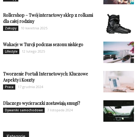
Rollershop – Twój internetowy sklep z rolkami
dla całej rodziny
10 kwietnia 2025
Zakupy
Wakacje w Turcji podczas sezonu niskiego
12 lutego 2025
Lifestyle
Tworzenie Portali Internetowych: Kluczowe
Aspekty i Koszty
17 grudnia 2024
Praca
Dlaczego wycieraczki zostawiają smugi?
7 listopada 2024
Dywaniki samochodowe
Kategorie