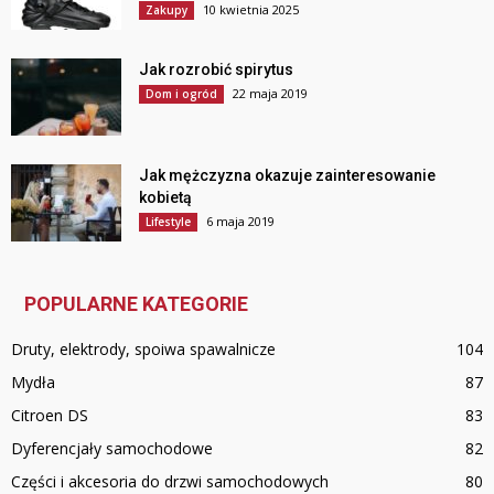
10 kwietnia 2025
Zakupy
Jak rozrobić spirytus
22 maja 2019
Dom i ogród
Jak mężczyzna okazuje zainteresowanie
kobietą
6 maja 2019
Lifestyle
POPULARNE KATEGORIE
Druty, elektrody, spoiwa spawalnicze
104
Mydła
87
Citroen DS
83
Dyferencjały samochodowe
82
Części i akcesoria do drzwi samochodowych
80