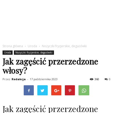
Strona główna
Uroda
Nożyczki fryzjerskie, degażówki
Uroda
Nożyczki fryzjerskie, degażówki
Jak zagęścić przerzedzone
włosy?
Przez
Redakcja
-
17 października 2023
360
0
Jak zagęścić przerzedzone