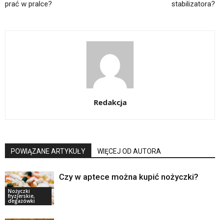
prać w pralce?
stabilizatora?
Redakcja
POWIĄZANE ARTYKUŁY
WIĘCEJ OD AUTORA
Czy w aptece można kupić nożyczki?
Nożyczki
fryzjerskie,
degażówki