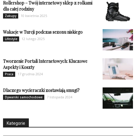
Rollershop – Twój internetowy sklep z rolkami
dla całej rodziny
10 kwietnia 2025
Zakupy
Wakacje w Turcji podczas sezonu niskiego
12 lutego 2025
Lifestyle
Tworzenie Portali Internetowych: Kluczowe
Aspekty i Koszty
17 grudnia 2024
Praca
Dlaczego wycieraczki zostawiają smugi?
7 listopada 2024
Dywaniki samochodowe
Kategorie
Kategorie