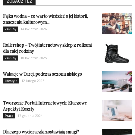
ZOBACZ TEŻ
Fajka wodna – co warto wiedzieć o jej historii,
znaczeniu kulturowym...
14 kwietnia 2026
Zakupy
Rollershop – Twój internetowy sklep z rolkami
dla całej rodziny
10 kwietnia 2025
Zakupy
Wakacje w Turcji podczas sezonu niskiego
12 lutego 2025
Lifestyle
Tworzenie Portali Internetowych: Kluczowe
Aspekty i Koszty
17 grudnia 2024
Praca
Dlaczego wycieraczki zostawiają smugi?