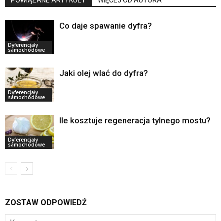
POWIĄZANE ARTYKUŁY
WIĘCEJ OD AUTORA
Co daje spawanie dyfra?
Dyferencjały
samochodowe
Jaki olej wlać do dyfra?
Dyferencjały
samochodowe
Ile kosztuje regeneracja tylnego mostu?
Dyferencjały
samochodowe
ZOSTAW ODPOWIEDŹ