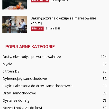
22 maja 2019
Dom i ogród
Jak mężczyzna okazuje zainteresowanie
kobietą
6 maja 2019
Lifestyle
POPULARNE KATEGORIE
Druty, elektrody, spoiwa spawalnicze
104
Mydła
87
Citroen DS
83
Dyferencjały samochodowe
82
Części i akcesoria do drzwi samochodowych
80
Drzwi samochodowe
78
Dystanse do felg
73
Nożyki i nożyczki do brwi
69