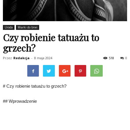
Uroda
Miarki do brwi
Czy robienie tatuażu to
grzech?
Przez
Redakcja
-
8 maja 2024
518
0
# Czy robienie tatuażu to grzech?
## Wprowadzenie