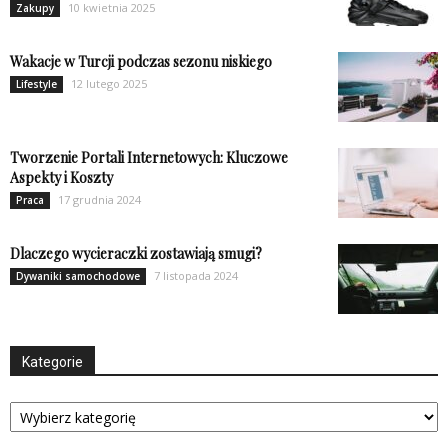
10 kwietnia 2025
Zakupy
Wakacje w Turcji podczas sezonu niskiego
12 lutego 2025
Lifestyle
Tworzenie Portali Internetowych: Kluczowe
Aspekty i Koszty
17 grudnia 2024
Praca
Dlaczego wycieraczki zostawiają smugi?
7 listopada 2024
Dywaniki samochodowe
Kategorie
Kategorie