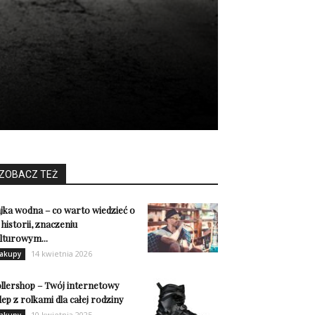
ZOBACZ TEŻ
jka wodna – co warto wiedzieć o
j historii, znaczeniu
lturowym...
14 kwietnia 2026
akupy
llershop – Twój internetowy
lep z rolkami dla całej rodziny
10 kwietnia 2025
akupy