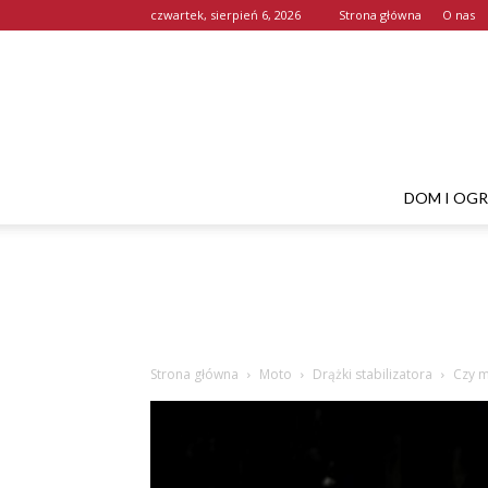
czwartek, sierpień 6, 2026
Strona główna
O nas
DOM I OG
Strona główna
Moto
Drążki stabilizatora
Czy m