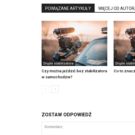
POWIĄZANE ARTYKUŁY
WIĘCEJ OD AUTOR
Drążki stabilizatora
Drążki stabil
Czy można jeździć bez stabilizatora
Co to znacz
w samochodzie?
ZOSTAW ODPOWIEDŹ