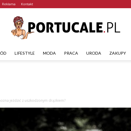
Reklama
Kontakt
RÓD
LIFESTYLE
MODA
PRACA
URODA
ZAKUPY
portucale.pl
ożna jeździć z uszkodzonym drążkiem?