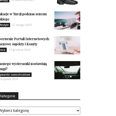
kacje w Turcji podczas sezonu
skiego
12 lutego 2025
ifestyle
orzenie Portali Internetowych:
uczowe Aspekty i Koszty
17 grudnia 2024
raca
aczego wycieraczki zostawiają
mugi?
ywaniki samochodowe
listopada 2024
Kategorie
tegorie