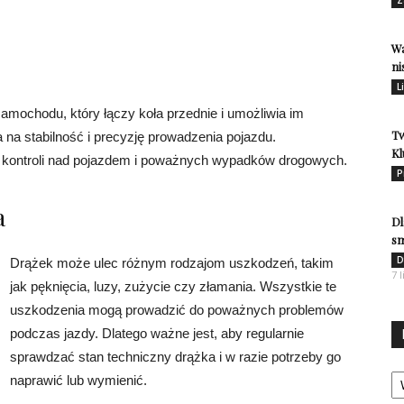
Wa
ni
L
mochodu, który łączy koła przednie i umożliwia im
Tw
 na stabilność i precyzję prowadzenia pojazdu.
Kl
 kontroli nad pojazdem i poważnych wypadków drogowych.
P
a
Dl
s
D
Drążek może ulec różnym rodzajom uszkodzeń, takim
7 
jak pęknięcia, luzy, zużycie czy złamania. Wszystkie te
uszkodzenia mogą prowadzić do poważnych problemów
podczas jazdy. Dlatego ważne jest, aby regularnie
sprawdzać stan techniczny drążka i w razie potrzeby go
Ka
naprawić lub wymienić.