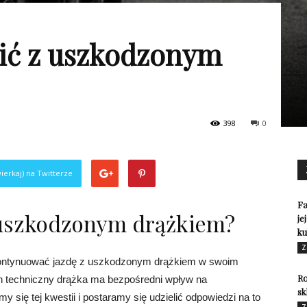
ić z uszkodzonym
398
0
ierkaj) na Twitterze
Fa
 uszkodzonym drążkiem?
je
ku
Z
kontynuować jazdę z uszkodzonym drążkiem w swoim
Ro
an techniczny drążka ma bezpośredni wpływ na
sk
 się tej kwestii i postaramy się udzielić odpowiedzi na to
Z