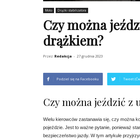
Moto
Drążki stabilizatora
Czy można jeźdz
drążkiem?
Przez
Redakcja
-
27 grudnia 2023
Podziel się na Facebooku
Tweet (Ćw
Czy można jeździć z
Wielu kierowców zastanawia się, czy można 
pojeździe. Jest to ważne pytanie, ponieważ st
bezpieczeństwo jazdy. W tym artykule przyjrzymy