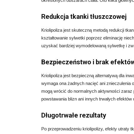
określonych obszarach ciała. Oto kilka głównych
Redukcja tkanki tłuszczowej
Kriolipoliza jest skuteczną metodą redukcji tka
kształtowanie sylwetki poprzez eliminację niech
uzyskać bardziej wymodelowaną sylwetkę i zw
Bezpieczeństwo i brak efektó
Kriolipoliza jest bezpieczną alternatywą dla inw
wymaga ona żadnych nacięć ani znieczulenia og
mogą wrócić do normalnych aktywności zaraz po
powstawania blizn ani innych trwałych efektów
Długotrwałe rezultaty
Po przeprowadzeniu kriolipolizy, efekty utraty 