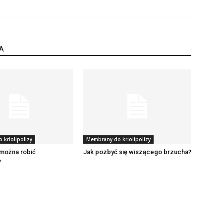
A
kriolipolizy
Membrany do kriolipolizy
 można robić
Jak pozbyć się wiszącego brzucha?
?