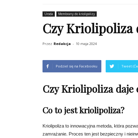
Uroda
Membrany do kriolipolizy
Czy Kriolipoliza 
Przez
Redakcja
-
10 maja 2024
Podziel się na Facebooku
Tweet (Ćw
Czy Kriolipoliza daje 
Co to jest kriolipoliza?
Kriolipoliza to innowacyjna metoda, która pozw
zamrażanie. Proces ten jest bezpieczny i niein