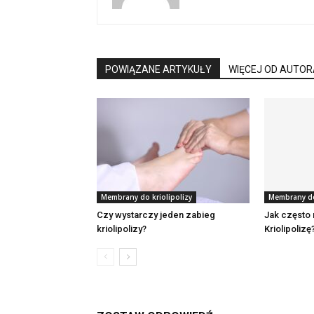
POWIĄZANE ARTYKUŁY
WIĘCEJ OD AUTOR
Membrany do kriolipolizy
Membrany do 
Czy wystarczy jeden zabieg
Jak często
kriolipolizy?
Kriolipolizę