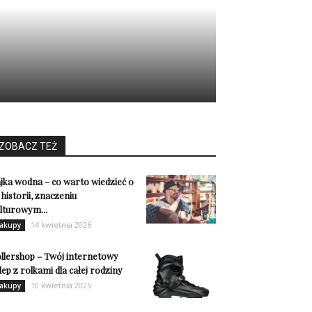
ZOBACZ TEŻ
jka wodna – co warto wiedzieć o
j historii, znaczeniu
lturowym...
14 kwietnia 2026
akupy
llershop – Twój internetowy
lep z rolkami dla całej rodziny
10 kwietnia 2025
akupy