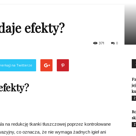
daje efekty?
371
0
ierkaj) na Twitterze
Fa
efekty?
je
ku
Z
Ro
sk
ala na redukcję tkanki tłuszczowej poprzez kontrolowane
Z
wazyjny, co oznacza, że nie wymaga żadnych igieł ani