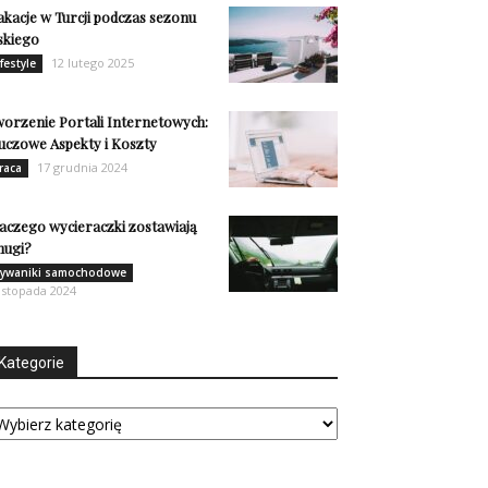
kacje w Turcji podczas sezonu
skiego
12 lutego 2025
ifestyle
orzenie Portali Internetowych:
uczowe Aspekty i Koszty
17 grudnia 2024
raca
aczego wycieraczki zostawiają
mugi?
ywaniki samochodowe
listopada 2024
Kategorie
tegorie