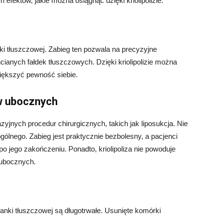
 efektów, jakie można osiągnąć dzięki kriolipolizie:
nki tłuszczowej. Zabieg ten pozwala na precyzyjne
cianych fałdek tłuszczowych. Dzięki kriolipolizie można
iększyć pewność siebie.
w ubocznych
azyjnych procedur chirurgicznych, takich jak liposukcja. Nie
ólnego. Zabieg jest praktycznie bezbolesny, a pacjenci
 jego zakończeniu. Ponadto, kriolipoliza nie powoduje
 ubocznych.
tkanki tłuszczowej są długotrwałe. Usunięte komórki