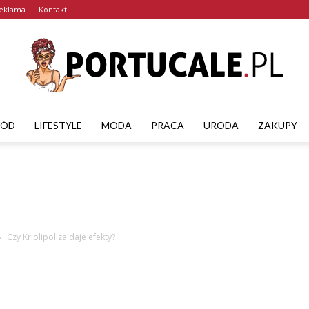
eklama
Kontakt
RÓD
LIFESTYLE
MODA
PRACA
URODA
ZAKUPY
portucale.pl
Czy Kriolipoliza daje efekty?