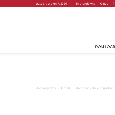
piątek, sierpień 7, 2026
Strona główna
O nas
R
DOM I OG
Strona główna
Uroda
Membrany do kriolipolizy