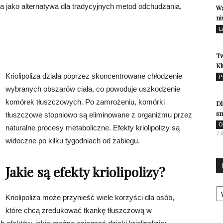
arna jako alternatywa dla tradycyjnych metod odchudzania,
Wa
ni
L
Tw
Kl
Kriolipoliza działa poprzez skoncentrowane chłodzenie
P
wybranych obszarów ciała, co powoduje uszkodzenie
komórek tłuszczowych. Po zamrożeniu, komórki
Dl
s
tłuszczowe stopniowo są eliminowane z organizmu przez
D
naturalne procesy metaboliczne. Efekty kriolipolizy są
7 
widoczne po kilku tygodniach od zabiegu.
Jakie są efekty kriolipolizy?
Ka
Kriolipoliza może przynieść wiele korzyści dla osób,
które chcą zredukować tkankę tłuszczową w