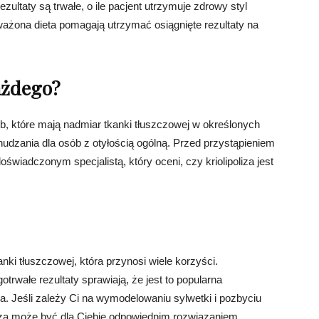
zultaty są trwałe, o ile pacjent utrzymuje zdrowy styl
ażona dieta pomagają utrzymać osiągnięte rezultaty na
każdego?
sób, które mają nadmiar tkanki tłuszczowej w określonych
hudzania dla osób z otyłością ogólną. Przed przystąpieniem
świadczonym specjalistą, który oceni, czy kriolipoliza jest
anki tłuszczowej, która przynosi wiele korzyści.
trwałe rezultaty sprawiają, że jest to popularna
a. Jeśli zależy Ci na wymodelowaniu sylwetki i pozbyciu
oliza może być dla Ciebie odpowiednim rozwiązaniem.