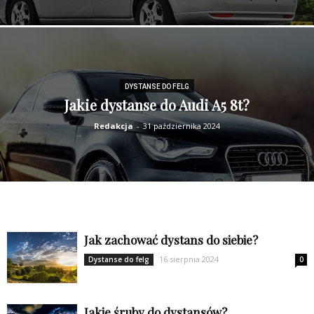
DYSTANSE DO FELG
Jakie dystanse do Audi A5 8t?
Redakcja
-
31 października 2024
Jak zachować dystans do siebie?
16 sierpnia 2024
Dystanse do felg
0
Jakie śruby do dystansów?