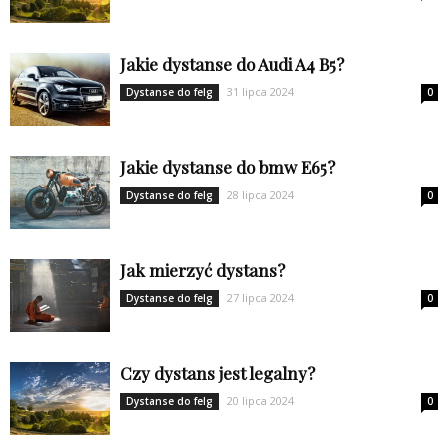
Jakie dystanse do Audi A4 B5?
31 lipca 2024
Dystanse do felg
0
Jakie dystanse do bmw E65?
28 lipca 2024
Dystanse do felg
0
Jak mierzyć dystans?
27 lipca 2024
Dystanse do felg
0
Czy dystans jest legalny?
20 lipca 2024
Dystanse do felg
0