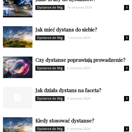
16 sierpnia 2024
Dystanse do felg
0
Jak mieć dystans do siebie?
7 sierpnia 2024
Dystanse do felg
0
Czy dystanse poprawiają prowadzenie?
6 sierpnia 2024
Dystanse do felg
0
Jak działa dystans na faceta?
4 sierpnia 2024
Dystanse do felg
0
Kiedy stosować dystanse?
3 sierpnia 2024
Dystanse do felg
0