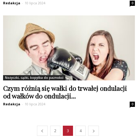
Redakcja
-
10 lipca 2024
0
Nożyczki, cążki, kopytka do paznokci
Czym różnią się wałki do trwałej ondulacji
od wałków do ondulacji...
Redakcja
-
10 lipca 2024
0
2
3
4