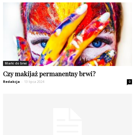
Miarki do brwi
Czy makijaż permanentny brwi?
Redakcja
-
13 lipca 2024
0