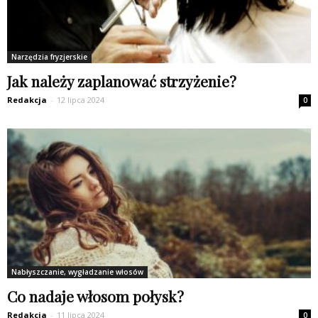
Narzędzia fryzjerskie
Jak należy zaplanować strzyżenie?
Redakcja
-
12 lipca 2024
0
Nabłyszczanie, wygładzanie włosów
Co nadaje włosom połysk?
Redakcja
-
11 lipca 2024
0