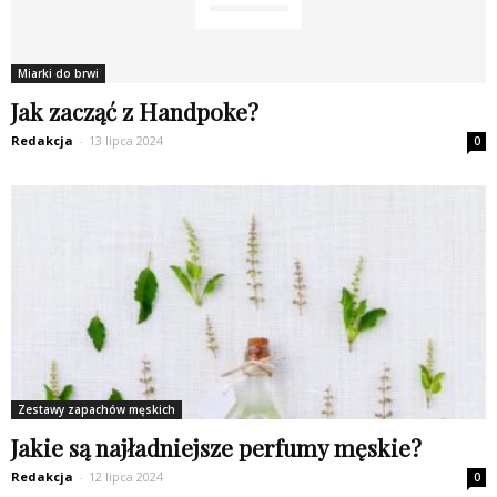
Miarki do brwi
Jak zacząć z Handpoke?
Redakcja
-
13 lipca 2024
0
Zestawy zapachów męskich
Jakie są najładniejsze perfumy męskie?
Redakcja
-
12 lipca 2024
0