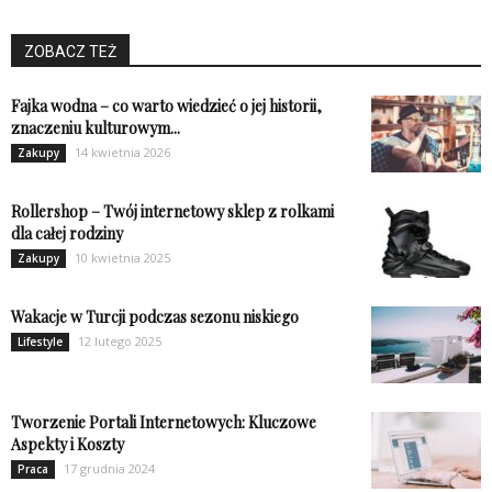
ZOBACZ TEŻ
Fajka wodna – co warto wiedzieć o jej historii,
znaczeniu kulturowym...
14 kwietnia 2026
Zakupy
Rollershop – Twój internetowy sklep z rolkami
dla całej rodziny
10 kwietnia 2025
Zakupy
Wakacje w Turcji podczas sezonu niskiego
12 lutego 2025
Lifestyle
Tworzenie Portali Internetowych: Kluczowe
Aspekty i Koszty
17 grudnia 2024
Praca