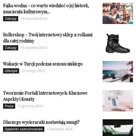
Fajka wodna – co warto wiedzieć o jej historii,
znaczeniu kulturowym...
14 kwietnia 2026
Zakupy
Rollershop – Twój internetowy sklep z rolkami
dla całej rodziny
10 kwietnia 2025
Zakupy
Wakacje w Turcji podczas sezonu niskiego
12 lutego 2025
Lifestyle
Tworzenie Portali Internetowych: Kluczowe
Aspekty i Koszty
17 grudnia 2024
Praca
Dlaczego wycieraczki zostawiają smugi?
7 listopada 2024
Dywaniki samochodowe