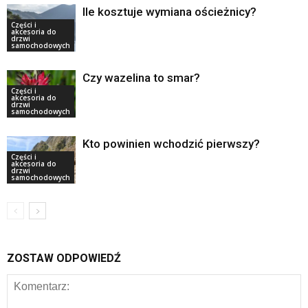
Ile kosztuje wymiana ościeżnicy?
Części i
akcesoria do
drzwi
samochodowych
Czy wazelina to smar?
Części i
akcesoria do
drzwi
samochodowych
Kto powinien wchodzić pierwszy?
Części i
akcesoria do
drzwi
samochodowych
ZOSTAW ODPOWIEDŹ