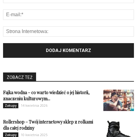
ZOBACZ TEŻ
Fajka wodna – co warto wiedzieć o jej historii,
znaczeniu kulturowym...
14 kwietnia 2026
Zakupy
Rollershop – Twój internetowy sklep z rolkami
dla całej rodziny
10 kwietnia 2025
Zakupy